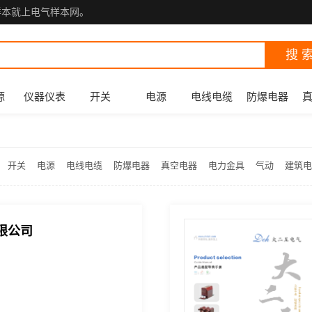
样本就上电气样本网。
搜 
源
仪器仪表
开关
电源
电线电缆
防爆电器
开关
电源
电线电缆
防爆电器
真空电器
电力金具
气动
建筑电
限公司